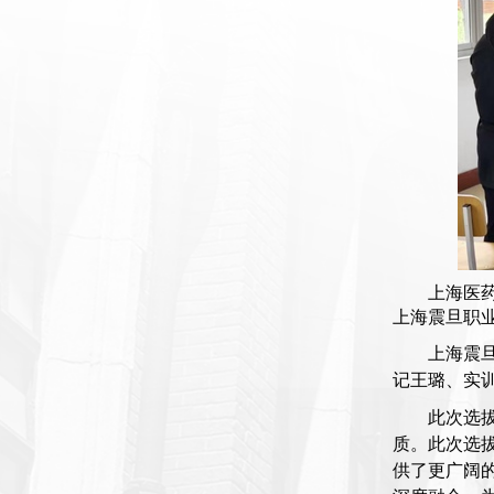
上海医
上海震旦职
上海震
记王璐、实
此次选
质。此次选
供了更广阔