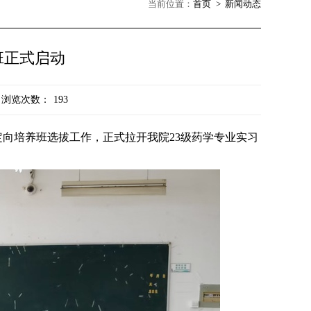
当前位置：
首页
新闻动态
班正式启动
浏览次数：
193
定向培养班选拔工作，正式拉开我院
23
级药学专业实习